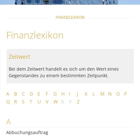
FINANZLEXIKON
Finanzlexikon
Zeitwert
Bei dem Zeitwert handelt es sich um den Wert eines
Gegenstandes zu einem bestimmten Zeitpunkt.
A
B
C
D
E
F
G
H
I
J
K
L
M
N
O
P
Q
R
S
T
U
V
W
X
Y
Z
A
Abbuchungsauftrag