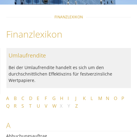
FINANZLEXIKON
Finanzlexikon
Umlaufrendite
Bei der Umlaufrendite handelt es sich um den
durchschnittlichen Effektivzins für festverzinsliche
Wertpapiere.
A
B
C
D
E
F
G
H
I
J
K
L
M
N
O
P
Q
R
S
T
U
V
W
X
Y
Z
A
Abbuchungsauftrag