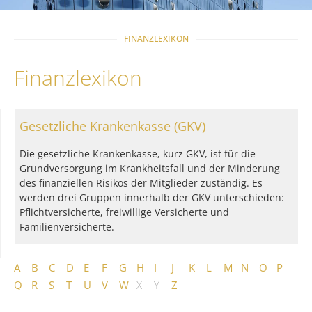
FINANZLEXIKON
Finanzlexikon
Gesetzliche Krankenkasse (GKV)
Die gesetzliche Krankenkasse, kurz GKV, ist für die
Grundversorgung im Krankheitsfall und der Minderung
des finanziellen Risikos der Mitglieder zuständig. Es
werden drei Gruppen innerhalb der GKV unterschieden:
Pflichtversicherte, freiwillige Versicherte und
Familienversicherte.
A
B
C
D
E
F
G
H
I
J
K
L
M
N
O
P
Q
R
S
T
U
V
W
X
Y
Z