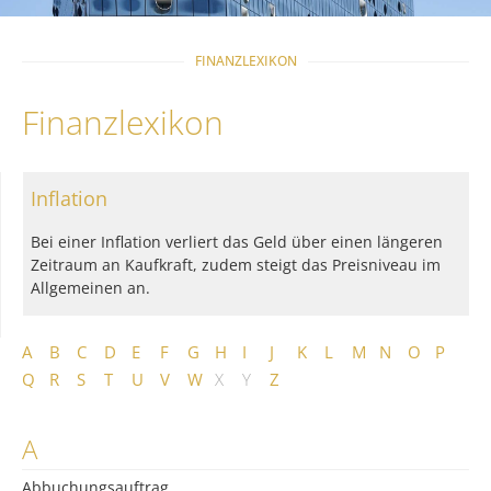
FINANZLEXIKON
Finanzlexikon
Inflation
Bei einer Inflation verliert das Geld über einen längeren
Zeitraum an Kaufkraft, zudem steigt das Preisniveau im
Allgemeinen an.
A
B
C
D
E
F
G
H
I
J
K
L
M
N
O
P
Q
R
S
T
U
V
W
X
Y
Z
A
Abbuchungsauftrag