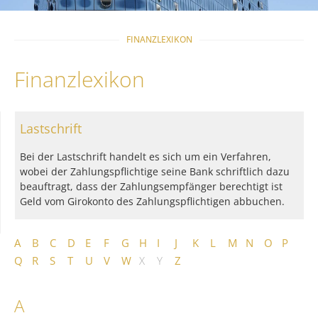
FINANZLEXIKON
Finanzlexikon
Lastschrift
Bei der Lastschrift handelt es sich um ein Verfahren,
wobei der Zahlungspflichtige seine Bank schriftlich dazu
beauftragt, dass der Zahlungsempfänger berechtigt ist
Geld vom Girokonto des Zahlungspflichtigen abbuchen.
A
B
C
D
E
F
G
H
I
J
K
L
M
N
O
P
Q
R
S
T
U
V
W
X
Y
Z
A