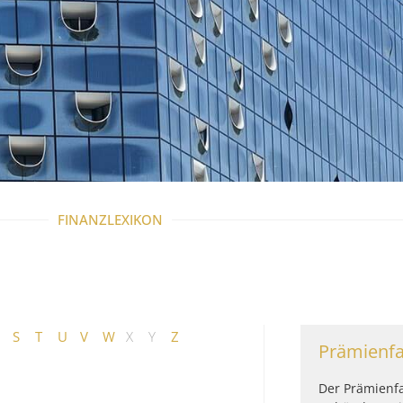
FINANZLEXIKON
S
T
U
V
W
X
Y
Z
Prämienfa
Der Prämienfa