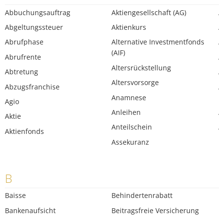
Abbuchungsauftrag
Aktiengesellschaft (AG)
Abgeltungssteuer
Aktienkurs
Abrufphase
Alternative Investmentfonds
(AIF)
Abrufrente
Altersrückstellung
Abtretung
Altersvorsorge
Abzugsfranchise
Anamnese
Agio
Anleihen
Aktie
Anteilschein
Aktienfonds
Assekuranz
B
Baisse
Behindertenrabatt
Bankenaufsicht
Beitragsfreie Versicherung