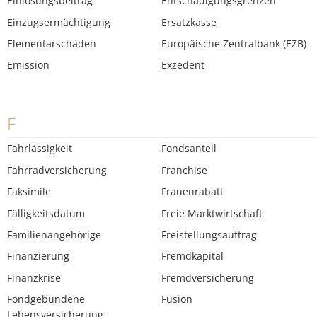
Einlösungsbeitrag
Entschädigungsgrenzen
Einzugsermächtigung
Ersatzkasse
Elementarschäden
Europäische Zentralbank (EZB)
Emission
Exzedent
F
Fahrlässigkeit
Fondsanteil
Fahrradversicherung
Franchise
Faksimile
Frauenrabatt
Fälligkeitsdatum
Freie Marktwirtschaft
Familienangehörige
Freistellungsauftrag
Finanzierung
Fremdkapital
Finanzkrise
Fremdversicherung
Fondgebundene
Fusion
Lebensversicherung