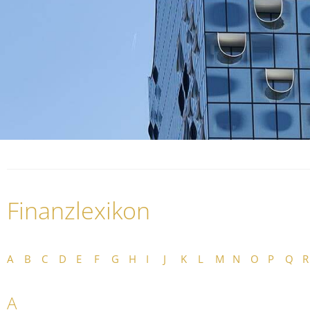
Finanzlexikon
A
B
C
D
E
F
G
H
I
J
K
L
M
N
O
P
Q
R
A