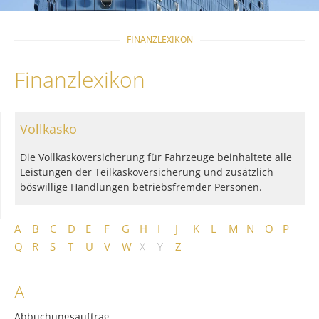
FINANZLEXIKON
Finanzlexikon
Vollkasko
Die Vollkaskoversicherung für Fahrzeuge beinhaltete alle
Leistungen der Teilkaskoversicherung und zusätzlich
böswillige Handlungen betriebsfremder Personen.
A
B
C
D
E
F
G
H
I
J
K
L
M
N
O
P
Q
R
S
T
U
V
W
X
Y
Z
A
Abbuchungsauftrag