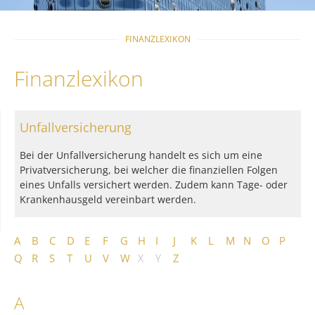
FINANZLEXIKON
Finanzlexikon
Unfallversicherung
Bei der Unfallversicherung handelt es sich um eine
Privatversicherung, bei welcher die finanziellen Folgen
eines Unfalls versichert werden. Zudem kann Tage- oder
Krankenhausgeld vereinbart werden.
A
B
C
D
E
F
G
H
I
J
K
L
M
N
O
P
Q
R
S
T
U
V
W
X
Y
Z
A