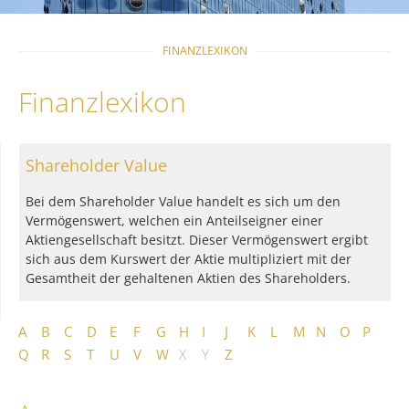
FINANZLEXIKON
Finanzlexikon
Shareholder Value
Bei dem Shareholder Value handelt es sich um den
Vermögenswert, welchen ein Anteilseigner einer
Aktiengesellschaft besitzt. Dieser Vermögenswert ergibt
sich aus dem Kurswert der Aktie multipliziert mit der
Gesamtheit der gehaltenen Aktien des Shareholders.
A
B
C
D
E
F
G
H
I
J
K
L
M
N
O
P
Q
R
S
T
U
V
W
X
Y
Z