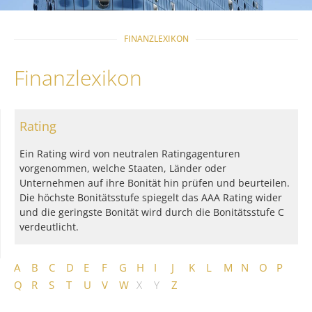
FINANZLEXIKON
Finanzlexikon
Rating
Ein Rating wird von neutralen Ratingagenturen
vorgenommen, welche Staaten, Länder oder
Unternehmen auf ihre Bonität hin prüfen und beurteilen.
Die höchste Bonitätsstufe spiegelt das AAA Rating wider
und die geringste Bonität wird durch die Bonitätsstufe C
verdeutlicht.
A
B
C
D
E
F
G
H
I
J
K
L
M
N
O
P
Q
R
S
T
U
V
W
X
Y
Z