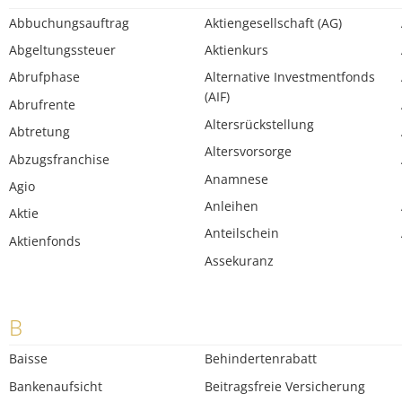
Abbuchungsauftrag
Aktiengesellschaft (AG)
Abgeltungssteuer
Aktienkurs
Abrufphase
Alternative Investmentfonds
(AIF)
Abrufrente
Altersrückstellung
Abtretung
Altersvorsorge
Abzugsfranchise
Anamnese
Agio
Anleihen
Aktie
Anteilschein
Aktienfonds
Assekuranz
B
Baisse
Behindertenrabatt
Bankenaufsicht
Beitragsfreie Versicherung