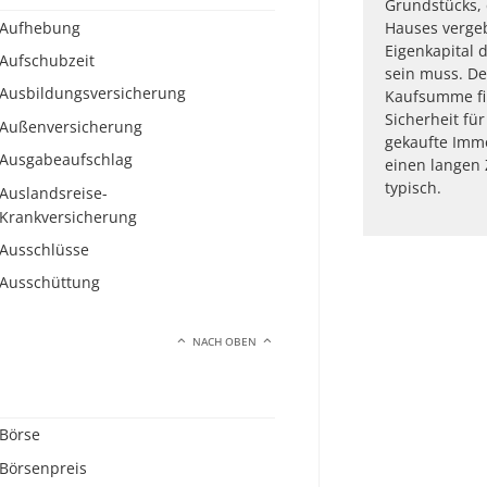
Grundstücks,
Aufhebung
Hauses vergeb
Eigenkapital
Aufschubzeit
sein muss. De
Ausbildungsversicherung
Kaufsumme fin
Sicherheit fü
Außenversicherung
gekaufte Immo
Ausgabeaufschlag
einen langen 
typisch.
Auslandsreise-
Krankversicherung
Ausschlüsse
Ausschüttung
NACH OBEN
Börse
Börsenpreis