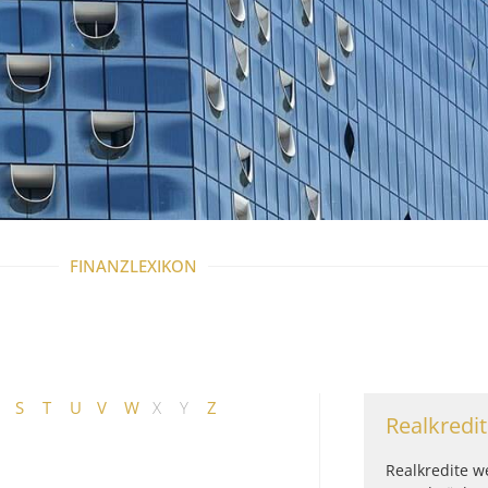
FINANZLEXIKON
S
T
U
V
W
X
Y
Z
Realkredit
Realkredite w