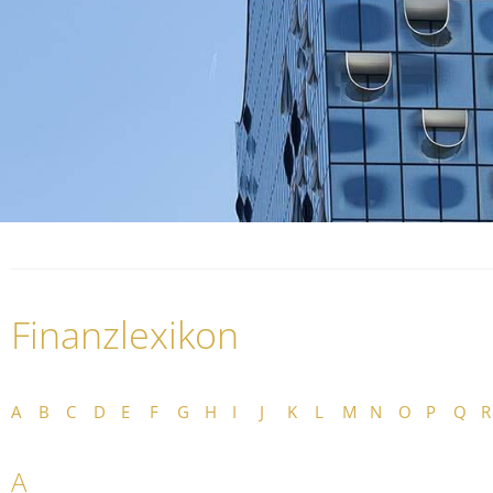
Finanzlexikon
A
B
C
D
E
F
G
H
I
J
K
L
M
N
O
P
Q
R
A