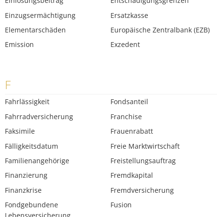
Einlösungsbeitrag
Entschädigungsgrenzen
Einzugsermächtigung
Ersatzkasse
Elementarschäden
Europäische Zentralbank (EZB)
Emission
Exzedent
F
Fahrlässigkeit
Fondsanteil
Fahrradversicherung
Franchise
Faksimile
Frauenrabatt
Fälligkeitsdatum
Freie Marktwirtschaft
Familienangehörige
Freistellungsauftrag
Finanzierung
Fremdkapital
Finanzkrise
Fremdversicherung
Fondgebundene
Fusion
Lebensversicherung