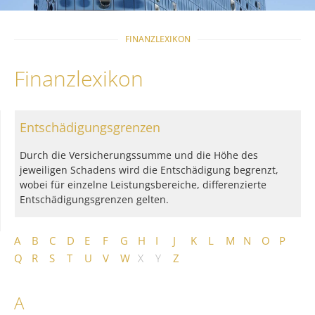
FINANZLEXIKON
Finanzlexikon
Entschädigungsgrenzen
Durch die Versicherungssumme und die Höhe des
jeweiligen Schadens wird die Entschädigung begrenzt,
wobei für einzelne Leistungsbereiche, differenzierte
Entschädigungsgrenzen gelten.
A
B
C
D
E
F
G
H
I
J
K
L
M
N
O
P
Q
R
S
T
U
V
W
X
Y
Z
A