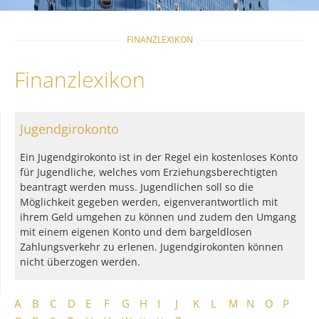
FINANZLEXIKON
Finanzlexikon
Jugendgirokonto
Ein Jugendgirokonto ist in der Regel ein kostenloses Konto
für Jugendliche, welches vom Erziehungsberechtigten
beantragt werden muss. Jugendlichen soll so die
Möglichkeit gegeben werden, eigenverantwortlich mit
ihrem Geld umgehen zu können und zudem den Umgang
mit einem eigenen Konto und dem bargeldlosen
Zahlungsverkehr zu erlenen. Jugendgirokonten können
nicht überzogen werden.
A
B
C
D
E
F
G
H
I
J
K
L
M
N
O
P