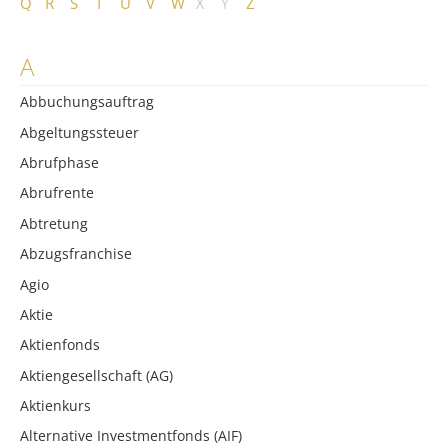
Q
R
S
T
U
V
W
X
Y
Z
A
Abbuchungsauftrag
Abgeltungssteuer
Abrufphase
Abrufrente
Abtretung
Abzugsfranchise
Agio
Aktie
Aktienfonds
Aktiengesellschaft (AG)
Aktienkurs
Alternative Investmentfonds (AIF)