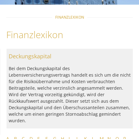
FINANZLEXIKON
Finanzlexikon
Deckungskapital
Bei dem Deckungskapital des
Lebensversicherungsvertrags handelt es sich um die nicht
für die Risikoübernahme und Kosten verbrauchten
Beitragsteile, welche verzinslich angesammelt werden.
Wird der Vertrag vorzeitig gekündigt, wird der
Rückkaufswert ausgezahlt. Dieser setzt sich aus dem
Deckungskapital und den Überschussanteilen zusammen,
welche um einen geringen Stornoabschlag gemindert
wurden.
A
B
C
D
E
F
G
H
I
J
K
L
M
N
O
P