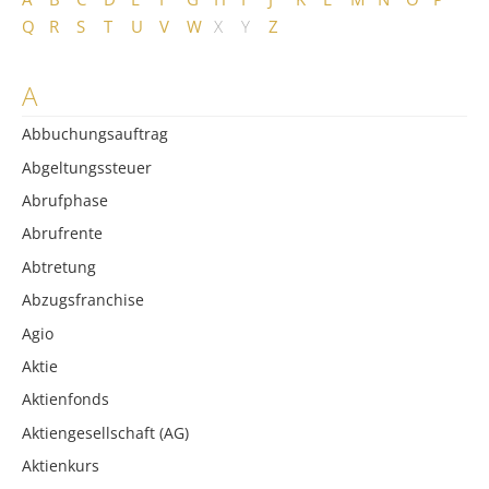
Q
R
S
T
U
V
W
X
Y
Z
A
Abbuchungsauftrag
Abgeltungssteuer
Abrufphase
Abrufrente
Abtretung
Abzugsfranchise
Agio
Aktie
Aktienfonds
Aktiengesellschaft (AG)
Aktienkurs