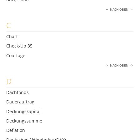
NACH OBEN
C
Chart
Check-Up 35
Courtage
NACH OBEN
D
Dachfonds
Dauerauftrag
Deckungskapital
Deckungssumme
Deflation
Deutscher Aktienindex (DAX)