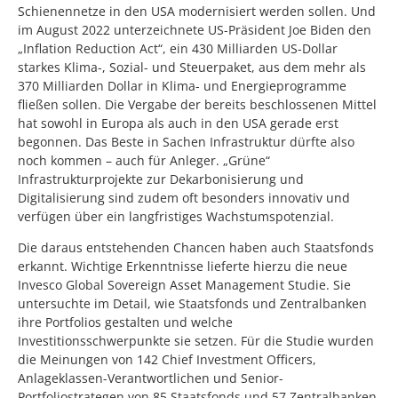
Schienennetze in den USA modernisiert werden sollen. Und
im August 2022 unterzeichnete US-Präsident Joe Biden den
„Inflation Reduction Act“, ein 430 Milliarden US-Dollar
starkes Klima-, Sozial- und Steuerpaket, aus dem mehr als
370 Milliarden Dollar in Klima- und Energieprogramme
fließen sollen. Die Vergabe der bereits beschlossenen Mittel
hat sowohl in Europa als auch in den USA gerade erst
begonnen. Das Beste in Sachen Infrastruktur dürfte also
noch kommen – auch für Anleger. „Grüne“
Infrastrukturprojekte zur Dekarbonisierung und
Digitalisierung sind zudem oft besonders innovativ und
verfügen über ein langfristiges Wachstumspotenzial.
Die daraus entstehenden Chancen haben auch Staatsfonds
erkannt. Wichtige Erkenntnisse lieferte hierzu die neue
Invesco Global Sovereign Asset Management Studie. Sie
untersuchte im Detail, wie Staatsfonds und Zentralbanken
ihre Portfolios gestalten und welche
Investitionsschwerpunkte sie setzen. Für die Studie wurden
die Meinungen von 142 Chief Investment Officers,
Anlageklassen-Verantwortlichen und Senior-
Portfoliostrategen von 85 Staatsfonds und 57 Zentralbanken