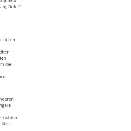
onjunktur
Langläufer“
vestoren
diten
tien
um die
hre
anderen
rigere
 erhöhten
lässt.