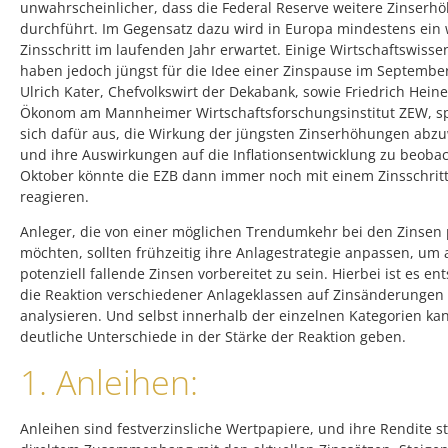
unwahrscheinlicher, dass die Federal Reserve weitere Zinser
durchführt. Im Gegensatz dazu wird in Europa mindestens ein 
Zinsschritt im laufenden Jahr erwartet. Einige Wirtschaftswisse
haben jedoch jüngst für die Idee einer Zinspause im September
Ulrich Kater, Chefvolkswirt der Dekabank, sowie Friedrich Hei
Ökonom am Mannheimer Wirtschaftsforschungsinstitut ZEW, s
sich dafür aus, die Wirkung der jüngsten Zinserhöhungen abz
und ihre Auswirkungen auf die Inflationsentwicklung zu beoba
Oktober könnte die EZB dann immer noch mit einem Zinsschrit
reagieren.
Anleger, die von einer möglichen Trendumkehr bei den Zinsen p
möchten, sollten frühzeitig ihre Anlagestrategie anpassen, um 
potenziell fallende Zinsen vorbereitet zu sein. Hierbei ist es en
die Reaktion verschiedener Anlageklassen auf Zinsänderungen
analysieren. Und selbst innerhalb der einzelnen Kategorien ka
deutliche Unterschiede in der Stärke der Reaktion geben.
1. Anleihen:
Anleihen sind festverzinsliche Wertpapiere, und ihre Rendite st