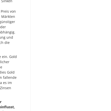
. Sinken
Preis von
n Märkten
günstiger
oder
abhängig.
wung und
ch die
 ein. Gold
licher
ie
dies Gold
n fallende
a es im
 Zinsen
r
influsst,