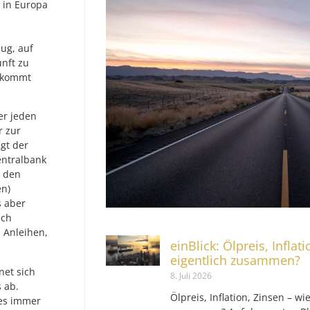
 in Europa
ug, auf
nft zu
n kommt
er jeden
r zur
gt der
entralbank
n den
en)
s aber
uch
 Anleihen,
einBlick: Ölpreis, Inflat
eigentlich zusammen?
net sich
8. Juli 2026
 ab.
Ölpreis, Inflation, Zinsen – wi
 es immer