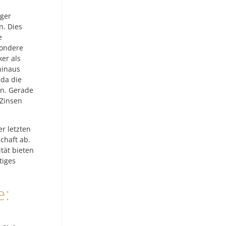
ger
n. Dies
e
sondere
er als
hinaus
da die
en. Gerade
 Zinsen
r letzten
chaft ab.
tät bieten
tiges
e: