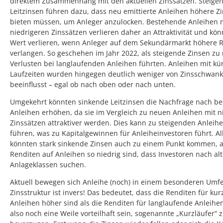
direktem Zusammenhang mit den aktuellen Zinssätzen. Steige
Leitzinsen führen dazu, dass neu emittierte Anleihen höhere Z
bieten müssen, um Anleger anzulocken. Bestehende Anleihen 
niedrigeren Zinssätzen verlieren daher an Attraktivität und kö
Wert verlieren, wenn Anleger auf dem Sekundärmarkt höhere 
verlangen. So geschehen im Jahr 2022, als steigende Zinsen zu
Verlusten bei langlaufenden Anleihen führten. Anleihen mit kü
Laufzeiten wurden hingegen deutlich weniger von Zinsschwan
beeinflusst – egal ob nach oben oder nach unten.
Umgekehrt könnten sinkende Leitzinsen die Nachfrage nach b
Anleihen erhöhen, da sie im Vergleich zu neuen Anleihen mit n
Zinssätzen attraktiver werden. Dies kann zu steigenden Anleih
führen, was zu Kapitalgewinnen für Anleiheinvestoren führt. Al
könnten stark sinkende Zinsen auch zu einem Punkt kommen, 
Renditen auf Anleihen so niedrig sind, dass Investoren nach al
Anlageklassen suchen.
Aktuell bewegen sich Anleihe (noch) in einem besonderen Umfe
Zinsstruktur ist invers! Das bedeutet, dass die Renditen für ku
Anleihen höher sind als die Renditen für langlaufende Anleihen.
also noch eine Weile vorteilhaft sein, sogenannte „Kurzläufer“ 