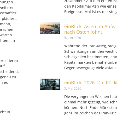
zusammen? Auf den ersten Bli
höhungen
den Kapitalmärkten wie einz
weiterer
Ereignisse. Mal ist es der ste
nschaftler
 plädiert.
nemann,
einBlick: Asien im Aufw
prachen
nach Osten lohnt
uwarten
5. Juni 2026
chten. Im
t
Während der Iran-Krieg, steig
Schwankungen an den westlic
Schlagzeilen bestimmten, ent
rofitieren
Kapitalmärkten beinahe unbe
auf
Gegenbewegung: Viele asiatis
tscheidend,
 genau zu
einBlick: 2026: Die Rüc
nn es
5. Mai 2026
Die vergangenen Wochen hab
einmal mehr gezeigt, wie sch
können. Noch Ende März stan
eht in
ganz im Zeichen des Iran-Krie