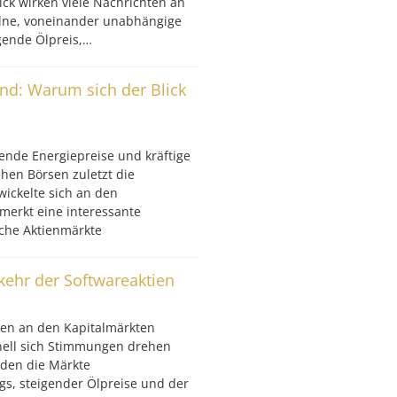
ck wirken viele Nachrichten an
elne, voneinander unabhängige
igende Ölpreis,…
ind: Warum sich der Blick
ende Energiepreise und kräftige
hen Börsen zuletzt die
wickelte sich an den
merkt eine interessante
che Aktienmärkte
kkehr der Softwareaktien
en an den Kapitalmärkten
nell sich Stimmungen drehen
den die Märkte
gs, steigender Ölpreise und der