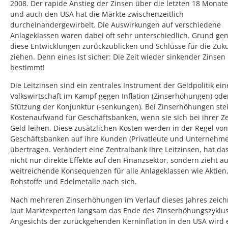
2008. Der rapide Anstieg der Zinsen über die letzten 18 Monate
und auch den USA hat die Märkte zwischenzeitlich
durcheinandergewirbelt. Die Auswirkungen auf verschiedene
Anlageklassen waren dabei oft sehr unterschiedlich. Grund gen
diese Entwicklungen zurückzublicken und Schlüsse für die Zuku
ziehen. Denn eines ist sicher: Die Zeit wieder sinkender Zinse
bestimmt!
Die Leitzinsen sind ein zentrales Instrument der Geldpolitik ein
Volkswirtschaft im Kampf gegen Inflation (Zinserhöhungen) ode
Stützung der Konjunktur (-senkungen). Bei Zinserhöhungen stei
Kostenaufwand für Geschäftsbanken, wenn sie sich bei ihrer Z
Geld leihen. Diese zusätzlichen Kosten werden in der Regel vo
Geschäftsbanken auf ihre Kunden (Privatleute und Unternehm
übertragen. Verändert eine Zentralbank ihre Leitzinsen, hat da
nicht nur direkte Effekte auf den Finanzsektor, sondern zieht a
weitreichende Konsequenzen für alle Anlageklassen wie Aktien,
Rohstoffe und Edelmetalle nach sich.
Nach mehreren Zinserhöhungen im Verlauf dieses Jahres zeich
laut Marktexperten langsam das Ende des Zinserhöhungszyklus
Angesichts der zurückgehenden Kerninflation in den USA wird