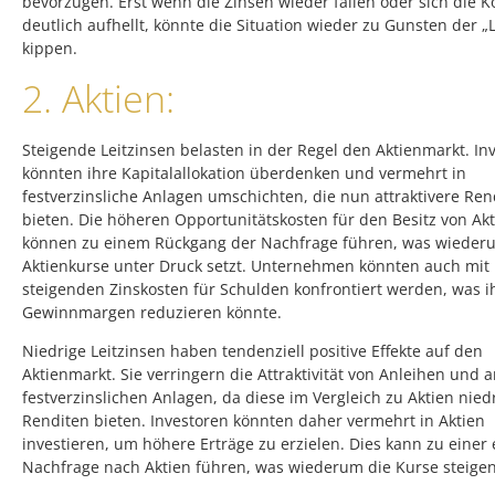
bevorzugen. Erst wenn die Zinsen wieder fallen oder sich die K
deutlich aufhellt, könnte die Situation wieder zu Gunsten der „
kippen.
2. Aktien:
Steigende Leitzinsen belasten in der Regel den Aktienmarkt. In
könnten ihre Kapitalallokation überdenken und vermehrt in
festverzinsliche Anlagen umschichten, die nun attraktivere Ren
bieten. Die höheren Opportunitätskosten für den Besitz von Ak
können zu einem Rückgang der Nachfrage führen, was wieder
Aktienkurse unter Druck setzt. Unternehmen könnten auch mit
steigenden Zinskosten für Schulden konfrontiert werden, was i
Gewinnmargen reduzieren könnte.
Niedrige Leitzinsen haben tendenziell positive Effekte auf den
Aktienmarkt. Sie verringern die Attraktivität von Anleihen und 
festverzinslichen Anlagen, da diese im Vergleich zu Aktien nied
Renditen bieten. Investoren könnten daher vermehrt in Aktien
investieren, um höhere Erträge zu erzielen. Dies kann zu einer
Nachfrage nach Aktien führen, was wiederum die Kurse steigen 