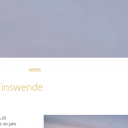
NEWS
 Zinswende
4,25
e im Jahr