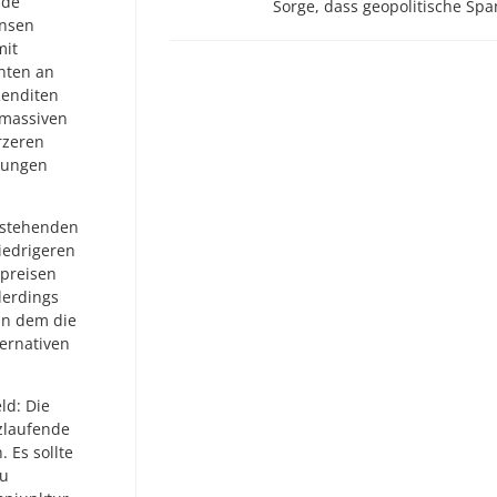
nde
Sorge, dass geopolitische S
insen
mit
nnten an
Renditen
 massiven
rzeren
kungen
estehenden
iedrigeren
epreisen
lerdings
an dem die
ternativen
ld: Die
rzlaufende
 Es sollte
zu