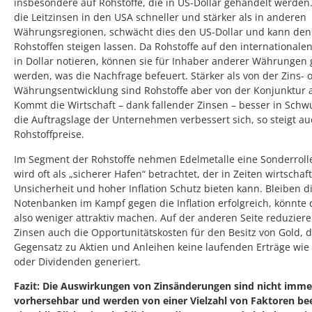
insbesondere auf Rohstoffe, die in US-Dollar gehandelt werden
die Leitzinsen in den USA schneller und stärker als in anderen
Währungsregionen, schwächt dies den US-Dollar und kann den 
Rohstoffen steigen lassen. Da Rohstoffe auf den internationale
in Dollar notieren, können sie für Inhaber anderer Währungen 
werden, was die Nachfrage befeuert. Stärker als von der Zins- 
Währungsentwicklung sind Rohstoffe aber von der Konjunktur 
Kommt die Wirtschaft – dank fallender Zinsen – besser in Sch
die Auftragslage der Unternehmen verbessert sich, so steigt au
Rohstoffpreise.
Im Segment der Rohstoffe nehmen Edelmetalle eine Sonderrolle
wird oft als „sicherer Hafen“ betrachtet, der in Zeiten wirtschaft
Unsicherheit und hoher Inflation Schutz bieten kann. Bleiben d
Notenbanken im Kampf gegen die Inflation erfolgreich, könnte 
also weniger attraktiv machen. Auf der anderen Seite reduziere
Zinsen auch die Opportunitätskosten für den Besitz von Gold, d
Gegensatz zu Aktien und Anleihen keine laufenden Erträge wie
oder Dividenden generiert.
Fazit: Die Auswirkungen von Zinsänderungen sind nicht imme
vorhersehbar und werden von einer Vielzahl von Faktoren bee