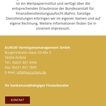
ist ein Wertpapierinstitut und verfügt über die
entsprechenden Erlaubnisse der Bundesanstalt für
Finanzdienstleistungsaufsicht (BaFin). Sonstige
Dienstleistungen erbringen wir im eigenen Namen und auf
eigene Rechnung. Weitere Informationen finden Sie in
unserem Impressum.
AURUM Vermögensmanagement GmbH
Bürgermeister-Haas-Straße 5
36304 Alsfeld
Tel.: 06631 801 8440
Fax: 06631 801 7899
E-Mail:
info@aurumvm.de
Ihr bankenunabhängiger Finanzberater
KONTAKT