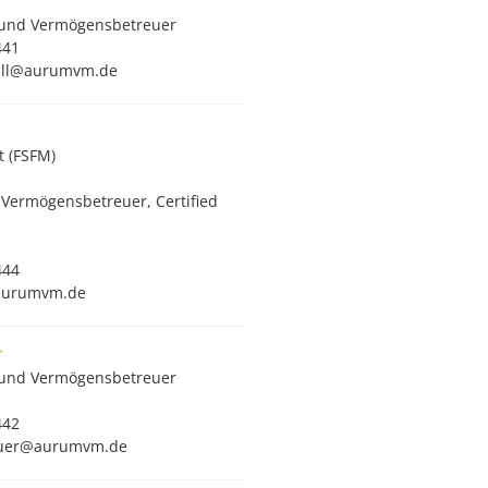
t und Vermögensbetreuer
441
nell@aurumvm.de
t (FSFM)
 Vermögensbetreuer, Certified
444
@aurumvm.de
r
t und Vermögensbetreuer
442
nauer@aurumvm.de