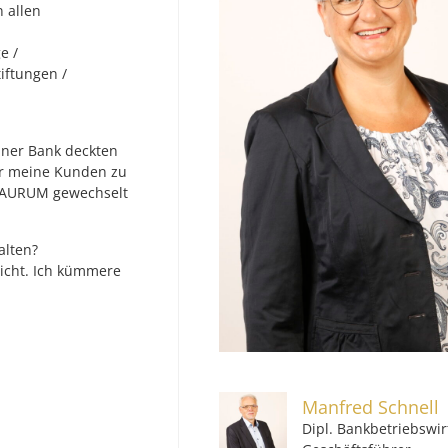
 allen
e /
iftungen /
iner Bank deckten
für meine Kunden zu
u AURUM gewechselt
alten?
nicht. Ich kümmere
Manfred Schnell
Dipl. Bankbetriebswir